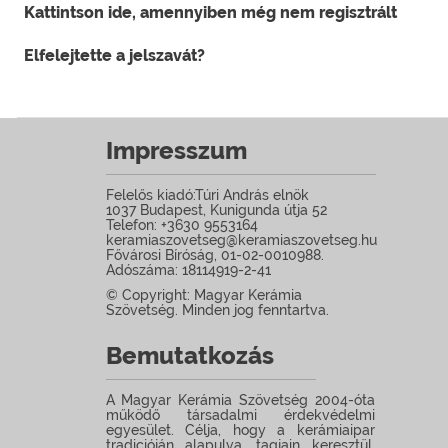
Kattintson ide, amennyiben még nem regisztrált
Elfelejtette a jelszavát?
Impresszum
Felelős kiadó:Túri András elnök
1037 Budapest, Kunigunda útja 52
Telefon: +3630 9553164
keramiaszovetseg@keramiaszovetseg.hu
Fővárosi Bíróság, 01-02-0010988.
Adószáma: 18114919-2-41
© Copyright: Magyar Kerámia
Szövetség. Minden jog fenntartva.
Bemutatkozás
A Magyar Kerámia Szövetség 2004-óta
működő társadalmi érdekvédelmi
egyesület. Célja, hogy a kerámiaipar
tradicióján alapulva, tagjain keresztül,