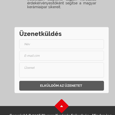
érdekérvényesítőként segítse a magyar
kerámiaipar sikereit.
Üzenetküldés
ELKÜLDÖM AZ ÜZENETET