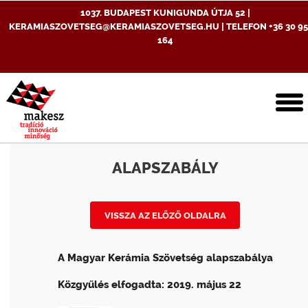
1037. BUDAPEST KUNIGUNDA ÚTJA 52 |
KERAMIASZOVETSEG@KERAMIASZOVETSEG.HU | TELEFON +36 30 95
164
T
n
ALAPSZABÁLY
VISSZA AZ ELŐZŐ OLDALRA
A Magyar Kerámia Szövetség alapszabálya
Közgyűlés elfogadta: 2019. május 22