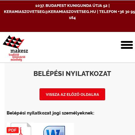
1037. BUDAPEST KUNIGUNDA ÚTJA 52 |
KERAMIASZOVETSEG@KERAMIASZOVETSEG.HU | TELEFON +36 30 95
164
T
n
BELÉPÉSI NYILATKOZAT
VISSZA AZ ELŐZŐ OLDALRA
Belépési nyilatkozat
jogi személyeknek: