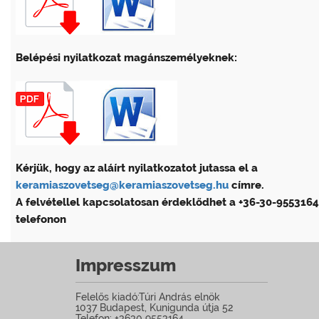
Belépési nyilatkozat
magánszemélyeknek:
Kérjük, hogy az aláírt nyilatkozatot jutassa el a
keramiaszovetseg@keramiaszovetseg.hu
címre.
A felvétellel kapcsolatosan érdeklődhet a +36-30-9553164
telefonon
Impresszum
Felelős kiadó:Túri András elnök
1037 Budapest, Kunigunda útja 52
Telefon: +3630 9553164