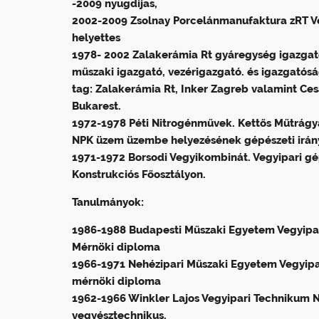
-2009 nyugdijas,
2002-2009 Zsolnay Porcelánmanufaktura zRT V
helyettes
1978- 2002 Zalakerámia Rt gyáregység igazgató
műszaki igazgató, vezérigazgató. és igazgatósá
tag: Zalakerámia Rt, Inker Zagreb valamint Ce
Bukarest.
1972-1978 Péti Nitrogénművek. Kettős Műtrág
NPK üzem üzembe helyezésének gépészeti irány
1971-1972 Borsodi Vegyikombinát. Vegyipari gé
Konstrukciós Főosztályon.
Tanulmányok:
1986-1988 Budapesti Műszaki Egyetem Vegyipa
Mérnöki diploma
1966-1971 Nehézipari Műszaki Egyetem Vegyipa
mérnöki diploma
1962-1966 Winkler Lajos Vegyipari Technikum 
vegyésztechnikus.