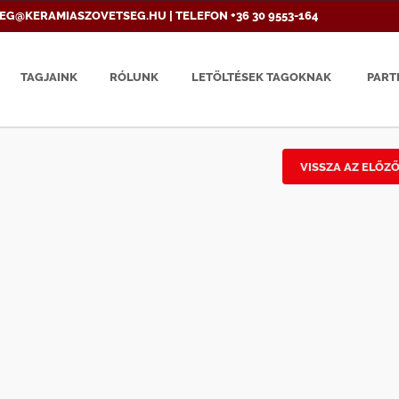
EG@KERAMIASZOVETSEG.HU | TELEFON +36 30 9553-164
TAGJAINK
RÓLUNK
LETÖLTÉSEK TAGOKNAK
PART
VISSZA AZ ELŐZ