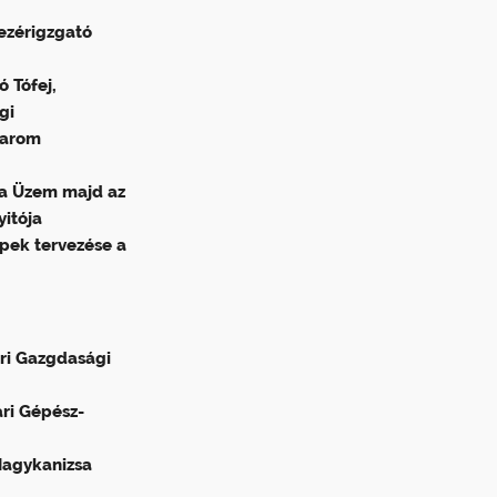
ezérigzgató
 Tófej,
gi
sarom
ya Üzem majd az
itója
pek tervezése a
ri Gazgdasági
ri Gépész-
Nagykanizsa