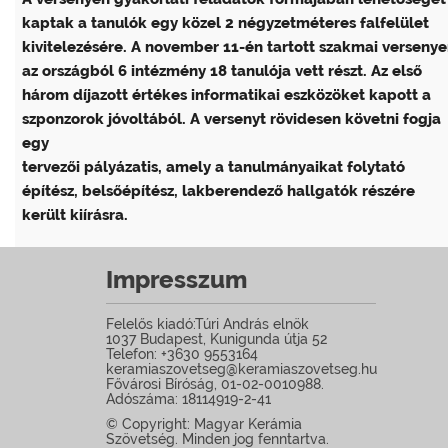
kaptak a tanulók egy közel 2 négyzetméteres falfelület
kivitelezésére. A november 11-én tartott szakmai verseny
az országból 6 intézmény 18 tanulója vett részt. Az első
három díjazott értékes informatikai eszközöket kapott a
szponzorok jóvoltából. A versenyt rövidesen követni fogja
egy
tervezői pályázatis, amely a tanulmányaikat folytató
építész, belsőépítész, lakberendező hallgatók részére
került kiírásra.
Impresszum
Felelős kiadó:Túri András elnök
1037 Budapest, Kunigunda útja 52
Telefon: +3630 9553164
keramiaszovetseg@keramiaszovetseg.hu
Fővárosi Bíróság, 01-02-0010988.
Adószáma: 18114919-2-41
© Copyright: Magyar Kerámia
Szövetség. Minden jog fenntartva.