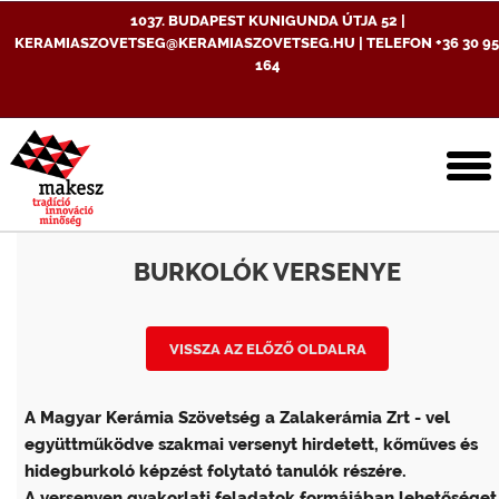
1037. BUDAPEST KUNIGUNDA ÚTJA 52 |
KERAMIASZOVETSEG@KERAMIASZOVETSEG.HU | TELEFON +36 30 95
164
T
n
BURKOLÓK VERSENYE
VISSZA AZ ELŐZŐ OLDALRA
A Magyar Kerámia Szövetség a Zalakerámia Zrt - vel
együttműködve szakmai versenyt hirdetett, kőműves és
hidegburkoló képzést folytató tanulók részére.
A versenyen gyakorlati feladatok formájában lehetőséget