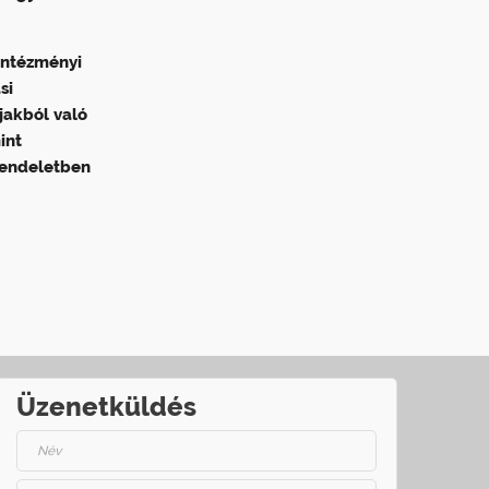
 intézményi
si
jakból való
int
 rendeletben
Üzenetküldés