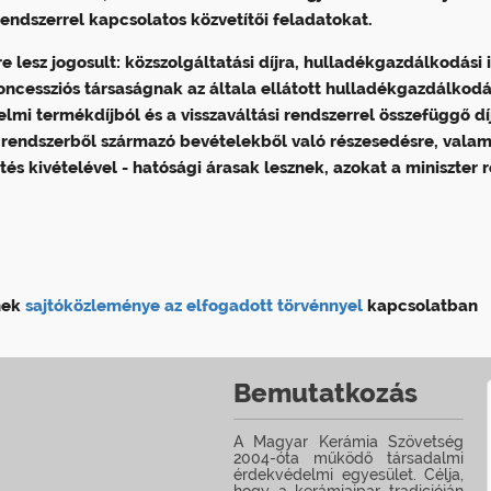
 rendszerrel kapcsolatos közvetítői feladatokat.
 lesz jogosult: közszolgáltatási díjra, hulladékgazdálkodási
koncessziós társaságnak az általa ellátott hulladékgazdálkodá
lmi termékdíjból és a visszaváltási rendszerrel összefüggő dí
gi rendszerből származó bevételekből való részesedésre, valam
ítés kivételével - hatósági árasak lesznek, azokat a miniszter
nek
sajtóközleménye az elfogadott törvénnyel
kapcsolatban
Bemutatkozás
A Magyar Kerámia Szövetség
2004-óta működő társadalmi
érdekvédelmi egyesület. Célja,