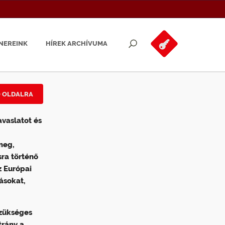
NEREINK
HÍREK ARCHÍVUMA
Ő OLDALRA
vaslatot és
meg,
sra történő
z Európai
ásokat,
szükséges
trány a