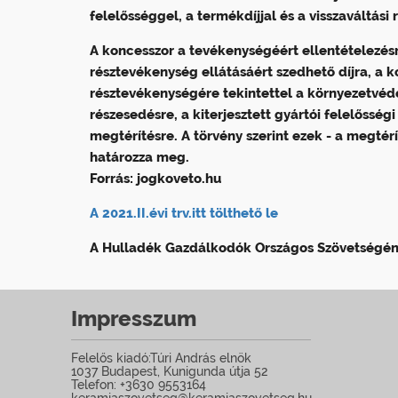
felelősséggel, a termékdíjjal és a visszaváltási
A koncesszor a tevékenységéért ellentételezésre
résztevékenység ellátásáért szedhető díjra, a 
résztevékenységére tekintettel a környezetvéde
részesedésre, a kiterjesztett gyártói felelőssé
megtérítésre. A törvény szerint ezek - a megtér
határozza meg.
Forrás: jogkoveto.hu
A 2021.II.évi trv.itt tölthető le
A Hulladék Gazdálkodók Országos Szövetségé
Impresszum
Felelős kiadó:Túri András elnök
1037 Budapest, Kunigunda útja 52
Telefon: +3630 9553164