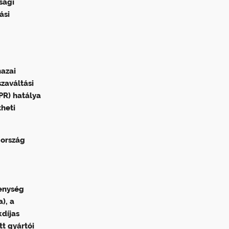
sági
ási
hazai
zaváltási
PR) hatálya
theti
 ország
kenység
), a
kdíjas
tt gyártói