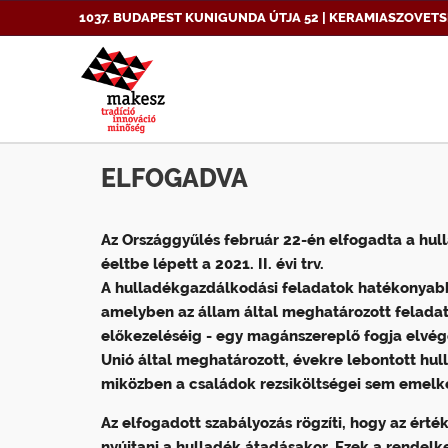
1037. BUDAPEST KUNIGUNDA ÚTJA 52 | KERAMIASZOVETS
ELFOGADVA
Az Országgyűlés február 22-én elfogadta a hul
éeltbe lépett a 2021. II. évi trv.
A hulladékgazdálkodási feladatok hatékonyabb 
amelyben az állam által meghatározott feladat
előkezeléséig - egy magánszereplő fogja elvégez
Unió által meghatározott, évekre lebontott hu
miközben a családok rezsiköltségei sem emelk
Az elfogadott szabályozás rögzíti, hogy
az érté
nyújtani a hulladék átadásakor. Ezek a rendelk