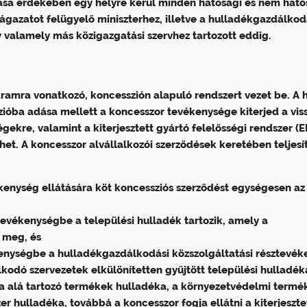
ása érdekében egy helyre kerül minden hatósági és nem ható
ágazatot felügyelő miniszterhez, illetve a hulladékgazdálkod
 valamely más közigazgatási szervhez tartozott eddig.
ramra vonatkozó, koncesszión alapuló rendszert vezet be. A 
ióba adása mellett a koncesszor tevékenysége kiterjed a viss
gekre, valamint a kiterjesztett gyártó felelősségi rendszer (E
ehet. A koncesszor alvállalkozói szerződések keretében teljesí
kenység ellátására köt koncessziós szerződést egységesen az
tevékenységbe a települési hulladék tartozik, amely a
 meg, és
kenységbe a hulladékgazdálkodási közszolgáltatási résztevé
kodó szervezetek elkülönítetten gyűjtött települési hulladéka
lya alá tartozó termékek hulladéka, a környezetvédelmi termé
er hulladéka, továbbá a koncesszor fogja ellátni a kiterjeszte