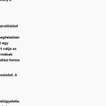
epvállalást
megfelelően
t egy
t célja az
ermékek
ítási forma
aslatot. A
felügyelete.