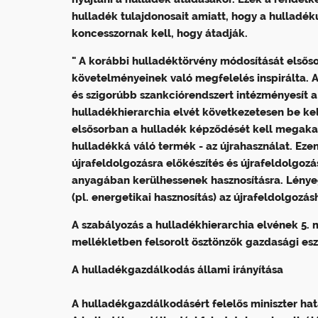
hulladék tulajdonosait
amiatt, hogy a hulladékuk
koncesszornak kell, hogy átadják.
" A korábbi hulladéktörvény módosítását elsős
követelményeinek való megfelelés inspirálta. A
és szigorúbb szankciórendszert intézményesít 
hulladékhierarchia elvét következetesen be ke
elsősorban a hulladék képződését kell megakad
hulladékká váló termék - az újrahasználat. Ezen
újrafeldolgozásra előkészítés és újrafeldolgo
anyagában kerülhessenek hasznosításra. Lényeg
(pl. energetikai hasznosítás) az újrafeldolgoz
A szabályozás a hulladékhierarchia elvének 5. m
mellékletben felsorolt ösztönzők gazdasági es
A hulladékgazdálkodás állami irányítása
A hulladékgazdálkodásért felelős miniszter ha