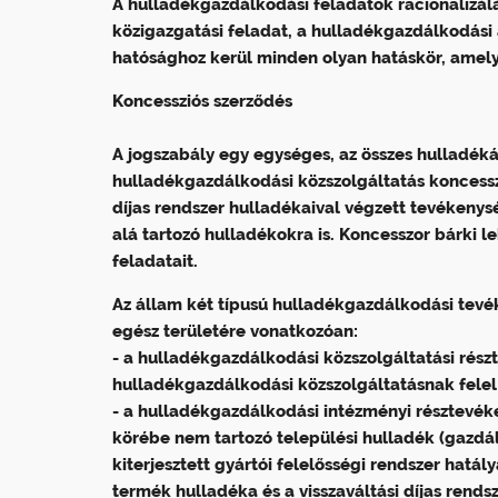
A hulladékgazdálkodási feladatok racionalizál
közigazgatási feladat, a hulladékgazdálkodási 
hatósághoz kerül minden olyan hatáskör, amely
Koncessziós szerződés
A jogszabály egy egységes, az összes hulladéká
hulladékgazdálkodási közszolgáltatás koncessz
díjas rendszer hulladékaival végzett tevékenysé
alá tartozó hulladékokra is. Koncesszor bárki l
feladatait.
Az állam két típusú hulladékgazdálkodási tevé
egész területére vonatkozóan:
- a hulladékgazdálkodási közszolgáltatási rész
hulladékgazdálkodási közszolgáltatásnak felel
- a hulladékgazdálkodási intézményi résztevé
körébe nem tartozó települési hulladék (gazdál
kiterjesztett gyártói felelősségi rendszer hatá
termék hulladéka és a visszaváltási díjas rendsz