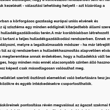
 kezelését - választási lehetőség helyett - azt kizárólag a
orban a körforgásos gazdaság európai uniós elvének és
z új szisztéma egy minden eddiginél kiterjedtebb állami szer
a hulladékgazdálkodás terén.A már korábbiakban létrehozott
ll tartani a teljes hulladékgazdálkodási rendszerben. Ennek 
ályozni, melyre a legalkalmasabb módszer - ha már létrejöt
 túl az új rendszerben a hulladékhasznosítás alapvetően elvár
zás megteremtése annak érdekében, hogy a hulladékká vált t
es, hogy minden más ennél alacsonyabb szinten álló hasznos
áshoz képest csak másodlagosan valósulhat meg.
elléklet szerinti ösztönző elemekkel való betartására tesz jav
zközökre és egyéb intézkedésekre csoportosíthatók.
tásköreinek pontosítása révén megvalósul az ágazat szakmai 