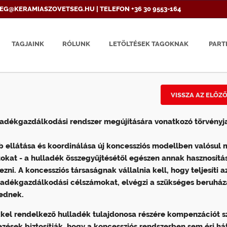
EG@KERAMIASZOVETSEG.HU | TELEFON +36 30 9553-164
TAGJAINK
RÓLUNK
LETÖLTÉSEK TAGOKNAK
PART
VISSZA AZ ELŐZ
ladékgazdálkodási rendszer megújítására vonatkozó törvényja
ellátása és koordinálása új koncessziós modellben valósul 
okat - a hulladék összegyűjtésétől egészen annak hasznosítá
ni. A koncessziós társaságnak vállalnia kell, hogy teljesíti a
lladékgazdálkodási célszámokat, elvégzi a szükséges beruház
ednek.
kkel rendelkező hulladék tulajdonosa részére kompenzációt 
ezések biztosítják, hogy a koncessziós rendszerben sem éri há