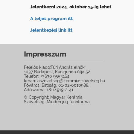
Jelentkezni 2024. október 15-ig lehet
A teljes program itt
Jelentkezési link itt
Impresszum
Felelős kiadó:Túri András elnök
1037 Budapest, Kunigunda útja 52
Telefon: +3630 9553164
keramiaszovetseg@keramiaszovetseg.hu
Fővárosi Bíróság, 01-02-0010988.
Adószáma: 18114919-2-41
© Copyright: Magyar Kerámia
Szövetség. Minden jog fenntartva.