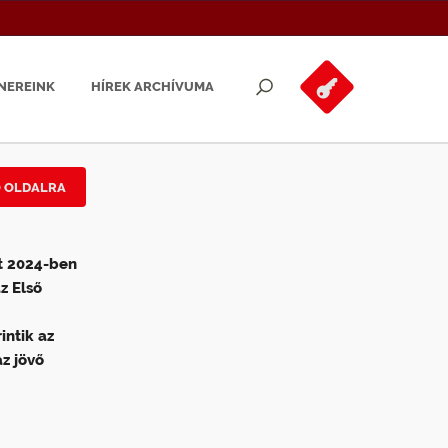
NEREINK
HÍREK ARCHÍVUMA
Ő OLDALRA
t 2024-ben
z Első
intik az
z jövő