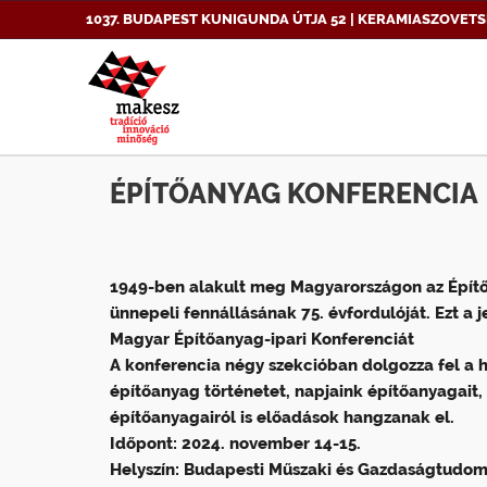
1037. BUDAPEST KUNIGUNDA ÚTJA 52 | KERAMIASZOVETS
ÉPÍTŐANYAG KONFERENCIA
1949-ben alakult meg Magyarországon az Építő
ünnepeli fennállásának 75. évfordulóját. Ezt a
Magyar Építőanyag-ipari Konferenciát
A konferencia négy szekcióban dolgozza fel a ha
építőanyag történetet, napjaink építőanyagait, 
építőanyagairól is előadások hangzanak el.
Időpont: 2024. november 14-15.
Helyszín: Budapesti Műszaki és Gazdaságtudo