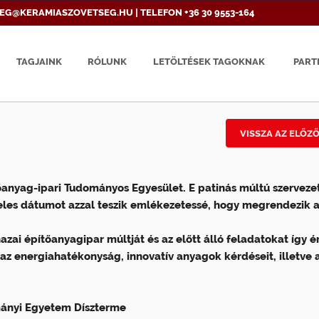
EG@KERAMIASZOVETSEG.HU | TELEFON +36 30 9553-164
TAGJAINK
RÓLUNK
LETÖLTÉSEK TAGOKNAK
PART
VISSZA AZ ELŐZ
anyag-ipari Tudományos Egyesület. E patinás múltú szerveze
 jeles dátumot azzal teszik emlékezetessé, hogy megrendezik a
zai építőanyagipar múltját és az előtt álló feladatokat így ér
az energiahatékonyság, innovatív anyagok kérdéseit, illetve a
mányi Egyetem Díszterme