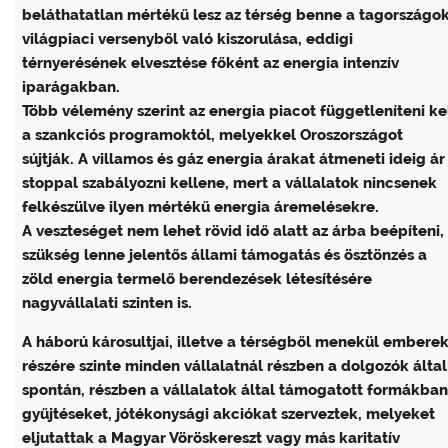
beláthatatlan mértékű lesz az térség benne a tagországo
világpiaci versenyből való kiszorulása, eddigi
térnyerésének elvesztése főként az energia intenzív
iparágakban.
Több vélemény szerint az energia piacot függetleníteni ke
a szankciós programoktól, melyekkel Oroszországot
sújtják. A villamos és gáz energia árakat átmeneti ideig ár
stoppal szabályozni kellene, mert a vállalatok nincsenek
felkészülve ilyen mértékű energia áremelésekre.
A veszteséget nem lehet rövid idő alatt az árba beépíteni,
szükség lenne jelentős állami támogatás és ösztönzés a
zöld energia termelő berendezések létesítésére
nagyvállalati szinten is.
A háború károsultjai, illetve a térségből menekül embere
részére szinte minden vállalatnál részben a dolgozók által
spontán, részben a vállalatok által támogatott formákban
gyűjtéseket, jótékonysági akciókat szerveztek, melyeket
eljutattak a Magyar Vöröskereszt vagy más karitatív