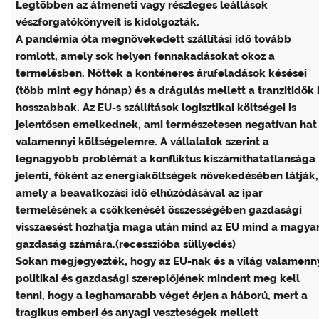
Legtöbben az átmeneti vagy részleges leállások
vészforgatókönyveit is kidolgozták.
A pandémia óta megnövekedett szállítási idő tovább
romlott, amely sok helyen fennakadásokat okoz a
termelésben. Nőttek a konténeres árufeladások késései
(több mint egy hónap) és a drágulás mellett a tranzitidők 
hosszabbak. Az EU-s szállítások logisztikai költségei is
jelentősen emelkednek, ami természetesen negatívan hat
valamennyi költségelemre. A vállalatok szerint a
legnagyobb problémát a konfliktus kiszámíthatatlansága
jelenti, főként az energiaköltségek növekedésében látják,
amely a beavatkozási idő elhúzódásával az ipar
termelésének a csökkenését összességében gazdasági
visszaesést hozhatja maga után mind az EU mind a magya
gazdaság számára.(recesszióba süllyedés)
Sokan megjegyezték, hogy az EU-nak és a világ valamenn
politikai és gazdasági szereplőjének mindent meg kell
tenni, hogy a leghamarabb véget érjen a háború, mert a
tragikus emberi és anyagi veszteségek mellett