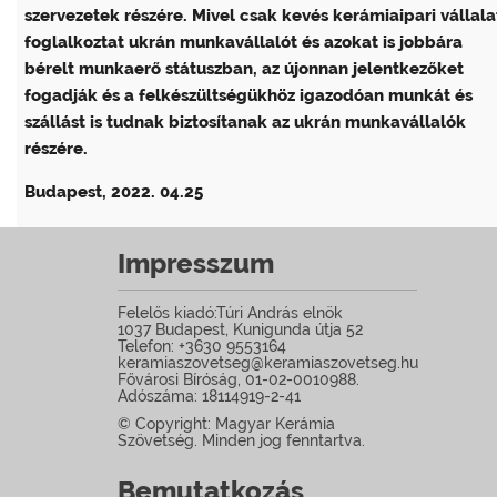
szervezetek részére. Mivel csak kevés kerámiaipari vállala
foglalkoztat ukrán munkavállalót és azokat is jobbára
bérelt munkaerő státuszban, az újonnan jelentkezőket
fogadják és a felkészültségükhöz igazodóan munkát és
szállást is tudnak biztosítanak az ukrán munkavállalók
részére.
Budapest, 2022. 04.25
Impresszum
Felelős kiadó:Túri András elnök
1037 Budapest, Kunigunda útja 52
Telefon: +3630 9553164
keramiaszovetseg@keramiaszovetseg.hu
Fővárosi Bíróság, 01-02-0010988.
Adószáma: 18114919-2-41
© Copyright: Magyar Kerámia
Szövetség. Minden jog fenntartva.
Bemutatkozás