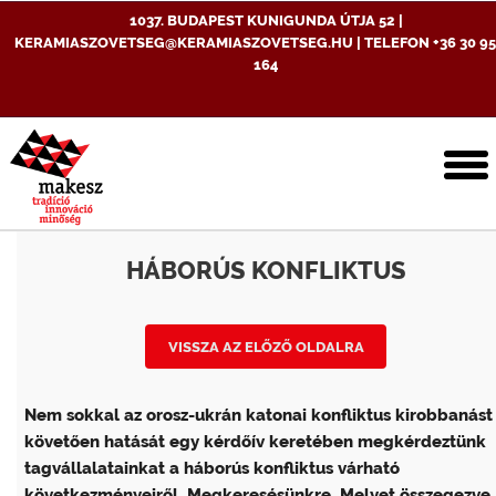
1037. BUDAPEST KUNIGUNDA ÚTJA 52 |
KERAMIASZOVETSEG@KERAMIASZOVETSEG.HU | TELEFON +36 30 95
164
T
n
HÁBORÚS KONFLIKTUS
VISSZA AZ ELŐZŐ OLDALRA
Nem sokkal az orosz-ukrán katonai konfliktus kirobbanást
követően hatását egy kérdőív keretében megkérdeztünk
tagvállalatainkat a háborús konfliktus várható
következményeiről. Megkeresésünkre Melyet összegezve