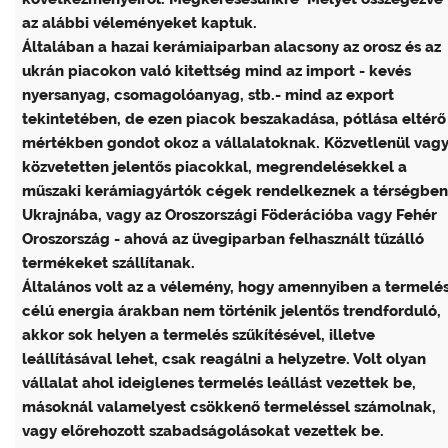
az alábbi véleményeket kaptuk.
Általában a hazai kerámiaiparban alacsony az orosz és az
ukrán piacokon való kitettség mind az import - kevés
nyersanyag, csomagolóanyag, stb.- mind az export
tekintetében, de ezen piacok beszakadása, pótlása eltérő
mértékben gondot okoz a vállalatoknak. Közvetlenül vag
közvetetten jelentős piacokkal, megrendelésekkel a
műszaki kerámiagyártók cégek rendelkeznek a térségben
Ukrajnába, vagy az Oroszországi Föderációba vagy Fehér
Oroszország - ahová az üvegiparban felhasznált tűzálló
termékeket szállítanak.
Általános volt az a vélemény, hogy amennyiben a termelés
célú energia árakban nem történik jelentős trendforduló,
akkor sok helyen a termelés szűkítésével, illetve
leállításával lehet, csak reagálni a helyzetre. Volt olyan
vállalat ahol ideiglenes termelés leállást vezettek be,
másoknál valamelyest csökkenő termeléssel számolnak,
vagy előrehozott szabadságolásokat vezettek be.