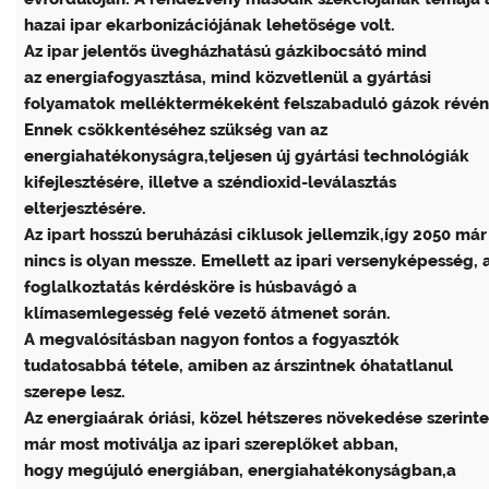
hazai ipar ekarbonizációjának lehetősége volt.
Az ipar jelentős üvegházhatású gázkibocsátó mind
az energiafogyasztása, mind közvetlenül a gyártási
folyamatok melléktermékeként felszabaduló gázok révén
Ennek csökkentéséhez szükség van az
energiahatékonyságra,teljesen új gyártási technológiák
kifejlesztésére, illetve a széndioxid-leválasztás
elterjesztésére.
Az ipart hosszú beruházási ciklusok jellemzik,így 2050 már
nincs is olyan messze. Emellett az ipari versenyképesség, 
foglalkoztatás kérdésköre is húsbavágó a
klímasemlegesség felé vezető átmenet során.
A megvalósításban nagyon fontos a fogyasztók
tudatosabbá tétele, amiben az árszintnek óhatatlanul
szerepe lesz.
Az energiaárak óriási, közel hétszeres növekedése szerinte
már most motiválja az ipari szereplőket abban,
hogy megújuló energiában, energiahatékonyságban,a