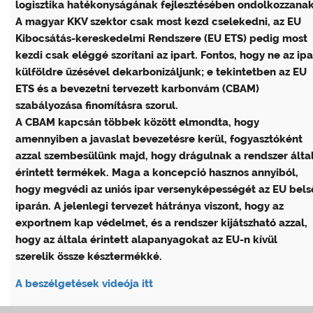
logisztika hatékonyságának fejlesztésében ondolkozzanak
A magyar KKV szektor csak most kezd cselekedni, az EU
Kibocsátás-kereskedelmi Rendszere (EU ETS) pedig most
kezdi csak eléggé szorítani az ipart. Fontos, hogy ne az ipa
külföldre űzésével dekarbonizáljunk; e tekintetben az EU
ETS és a bevezetni tervezett karbonvám (CBAM)
szabályozása finomításra szorul.
A CBAM kapcsán többek között elmondta, hogy
amennyiben a javaslat bevezetésre kerül, fogyasztóként
azzal szembesülünk majd, hogy drágulnak a rendszer álta
érintett termékek. Maga a koncepció hasznos annyiból,
hogy megvédi az uniós ipar versenyképességét az EU bels
iparán. A jelenlegi tervezet hátránya viszont, hogy az
exportnem kap védelmet, és a rendszer kijátszható azzal,
hogy az általa érintett alapanyagokat az EU-n kívül
szerelik össze késztermékké.
A beszélgetések videója itt