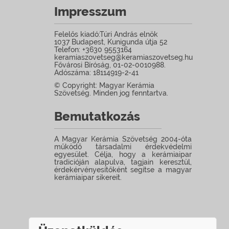
Impresszum
Felelős kiadó:Túri András elnök
1037 Budapest, Kunigunda útja 52
Telefon: +3630 9553164
keramiaszovetseg@keramiaszovetseg.hu
Fővárosi Bíróság, 01-02-0010988.
Adószáma: 18114919-2-41
© Copyright: Magyar Kerámia
Szövetség. Minden jog fenntartva.
Bemutatkozás
A Magyar Kerámia Szövetség 2004-óta
működő társadalmi érdekvédelmi
egyesület. Célja, hogy a kerámiaipar
tradicióján alapulva, tagjain keresztül,
érdekérvényesítőként segítse a magyar
kerámiaipar sikereit.