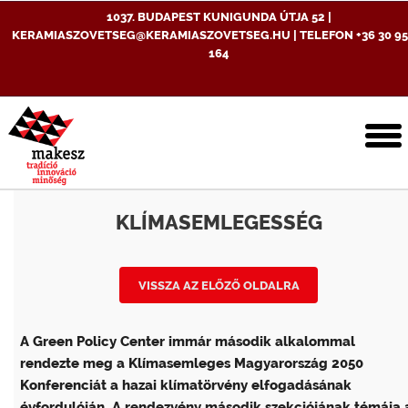
1037. BUDAPEST KUNIGUNDA ÚTJA 52 |
KERAMIASZOVETSEG@KERAMIASZOVETSEG.HU | TELEFON +36 30 95
164
T
n
KLÍMASEMLEGESSÉG
VISSZA AZ ELŐZŐ OLDALRA
A Green Policy Center immár második alkalommal
rendezte meg a Klímasemleges Magyarország 2050
Konferenciát a hazai klímatörvény elfogadásának
évfordulóján. A rendezvény második szekciójának témája 