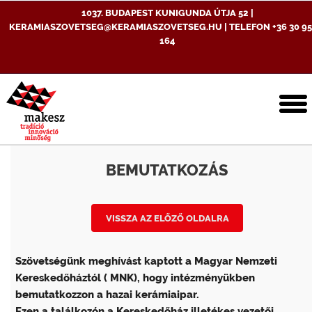
1037. BUDAPEST KUNIGUNDA ÚTJA 52 |
KERAMIASZOVETSEG@KERAMIASZOVETSEG.HU | TELEFON +36 30 95
164
T
n
BEMUTATKOZÁS
VISSZA AZ ELŐZŐ OLDALRA
Szövetségünk meghívást kaptott a Magyar Nemzeti
Kereskedőháztól ( MNK), hogy intézményükben
bemutatkozzon a hazai kerámiaipar.
Ezen a találkozón a Kereskedőház illetékes vezetői,