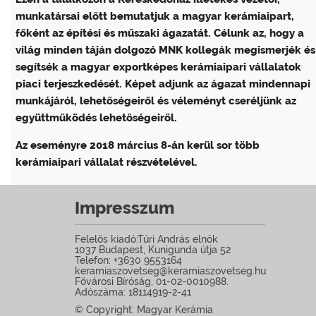
munkatársai előtt bemutatjuk a magyar kerámiaipart,
főként az építési és műszaki ágazatát. Célunk az, hogy a
világ minden táján dolgozó MNK kollegák megismerjék és
segítsék a magyar exportképes kerámiaipari vállalatok
piaci terjeszkedését. Képet adjunk az ágazat mindennapi
munkájáról, lehetőségeiről és véleményt cseréljünk az
együttműködés lehetőségeiről.
Az eseményre 2018 március 8-án kerül sor több
kerámiaipari vállalat részvételével.
Impresszum
Felelős kiadó:Túri András elnök
1037 Budapest, Kunigunda útja 52
Telefon: +3630 9553164
keramiaszovetseg@keramiaszovetseg.hu
Fővárosi Bíróság, 01-02-0010988.
Adószáma: 18114919-2-41
© Copyright: Magyar Kerámia