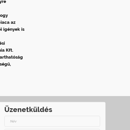
yre
hogy
iaca az
i igények is
ési
ia Kft.
arthatóság
őségű,
Üzenetküldés