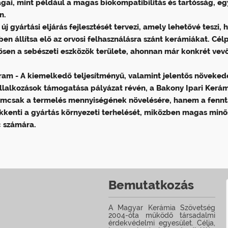
gai, mint például a magas biokompatibilitás és tartósság, eg
n.
új gyártási eljárás fejlesztését tervezi, amely lehetővé teszi, 
llítsa elő az orvosi felhasználásra szánt kerámiákat. Célp
sen a sebészeti eszközök területe, ahonnan már konkrét vevő
ram - A kiemelkedő teljesítményű, valamint jelentős növeked
állalkozások támogatása pályázat révén, a Bakony Ipari Kerám
emcsak a termelés mennyiségének növelésére, hanem a fennt
sökkenti a gyártás környezeti terhelését, miközben magas min
c számára.
Bemutatkozás
A Magyar Kerámia Szövetség
2004-óta működő társadalmi
érdekvédelmi egyesület. Célja,