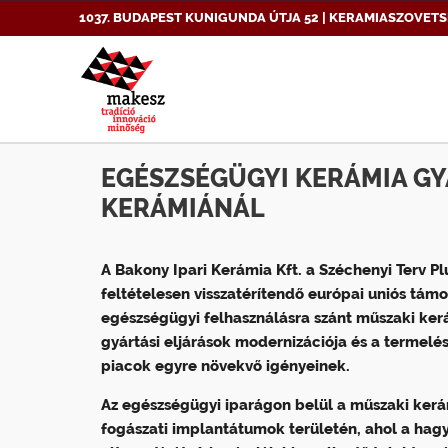
1037. BUDAPEST KUNIGUNDA ÚTJA 52 | KERAMIASZOVETS
EGÉSZSÉGÜGYI KERÁMIA GYÁ
KERÁMIÁNÁL
A Bakony Ipari Kerámia Kft. a Széchenyi Terv Pl
feltételesen visszatérítendő európai uniós támog
egészségügyi felhasználásra szánt műszaki kerá
gyártási eljárások modernizációja és a termelé
piacok egyre növekvő igényeinek.
Az egészségügyi iparágon belül a műszaki kerá
fogászati implantátumok területén, ahol a ha