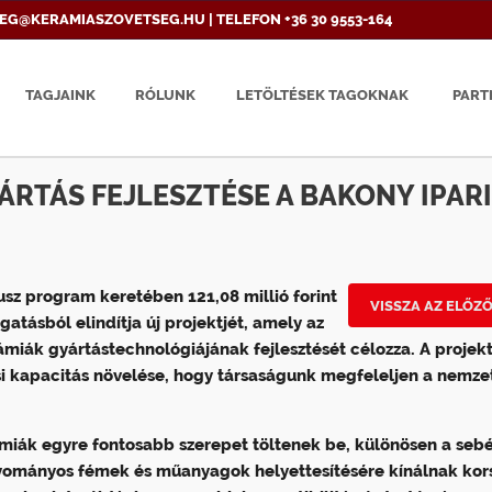
EG@KERAMIASZOVETSEG.HU | TELEFON +36 30 9553-164
TAGJAINK
RÓLUNK
LETÖLTÉSEK TAGOKNAK
PART
RTÁS FEJLESZTÉSE A BAKONY IPARI
usz program keretében 121,08 millió forint
VISSZA AZ ELŐZ
atásból elindítja új projektjét, amely az
miák gyártástechnológiájának fejlesztését célozza. A projekt
si kapacitás növelése, hogy társaságunk megfeleljen a nemze
miák egyre fontosabb szerepet töltenek be, különösen a sebé
gyományos fémek és műanyagok helyettesítésére kínálnak kor