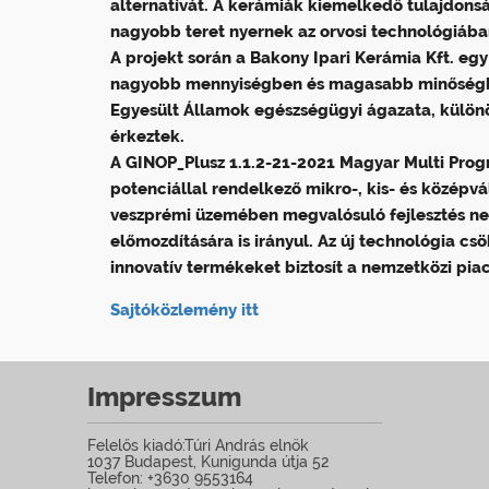
alternatívát. A kerámiák kiemelkedő tulajdonsá
nagyobb teret nyernek az orvosi technológiába
A projekt során a Bakony Ipari Kerámia Kft. egy 
nagyobb mennyiségben és magasabb minőségben á
Egyesült Államok egészségügyi ágazata, különö
érkeztek.
A GINOP_Plusz 1.1.2-21-2021 Magyar Multi Prog
potenciállal rendelkező mikro-, kis- és középv
veszprémi üzemében megvalósuló fejlesztés n
előmozdítására is irányul. Az új technológia c
innovatív termékeket biztosít a nemzetközi pia
Sajtóközlemény itt
Impresszum
Felelős kiadó:Túri András elnök
1037 Budapest, Kunigunda útja 52
Telefon: +3630 9553164