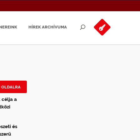
NEREINK
HÍREK ARCHÍVUMA
Ő OLDALRA
 célja a
tközi
szeti és
szerű