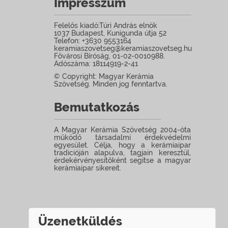
Impresszum
Felelős kiadó:Túri András elnök
1037 Budapest, Kunigunda útja 52
Telefon: +3630 9553164
keramiaszovetseg@keramiaszovetseg.hu
Fővárosi Bíróság, 01-02-0010988.
Adószáma: 18114919-2-41
© Copyright: Magyar Kerámia
Szövetség. Minden jog fenntartva.
Bemutatkozás
A Magyar Kerámia Szövetség 2004-óta
működő társadalmi érdekvédelmi
egyesület. Célja, hogy a kerámiaipar
tradicióján alapulva, tagjain keresztül,
érdekérvényesítőként segítse a magyar
kerámiaipar sikereit.
Üzenetküldés