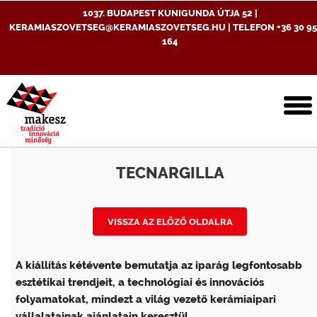
1037. BUDAPEST KUNIGUNDA ÚTJA 52 |
KERAMIASZOVETSEG@KERAMIASZOVETSEG.HU | TELEFON +36 30 95
164
T
n
TECNARGILLA
VISSZA AZ ELŐZŐ OLDALRA
A kiállítás kétévente bemutatja az iparág legfontosabb
esztétikai trendjeit, a technológiai és innovációs
folyamatokat, mindezt a világ vezető kerámiaipari
vállalatainak ajánlatain keresztül.