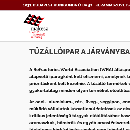
1037. BUDAPEST KUNIGUNDA ÚTJA 52 | KERAMIASZOVETS
TŰZÁLLÓIPAR A JÁRVÁNYB
A Refractories World Association (WRA) álláspo
alapvető iparágként kell elismerni, amelynek 
prioritásként kell kezelnie. A tűzálló termékek
gyakorlatilag minden olyan terméket előállítsa
Az acél-, alumínium-, réz-, üveg-, vegyipar-, e
működő vállalatok közvetlenül felelősek az els
kritikus jelentőségű tárgyak előállításához ha
arcmaszkok, hőmérők és egyéb orvosi felszerelé
Ideiglenes kórházi helyszíneket nem lehetett c