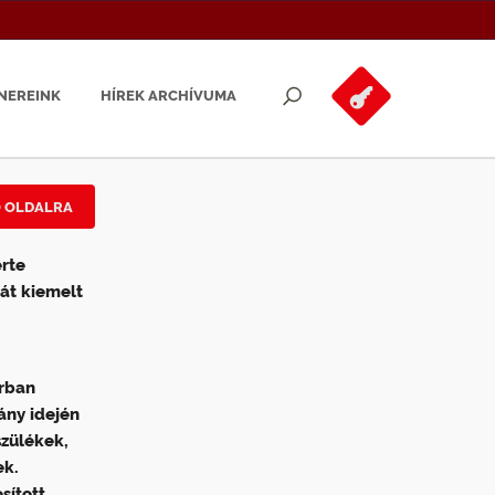
NEREINK
HÍREK ARCHÍVUMA
Ő OLDALRA
erte
át kiemelt
arban
ány idején
szülékek,
ek.
sított