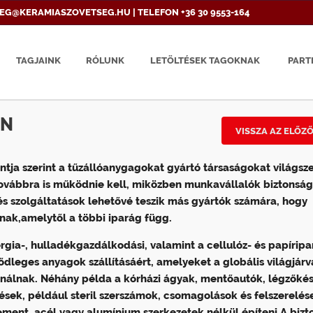
EG@KERAMIASZOVETSEG.HU | TELEFON +36 30 9553-164
TAGJAINK
RÓLUNK
LETÖLTÉSEK TAGOKNAK
PART
AN
VISSZA AZ ELŐZ
ntja szerint a tűzállóanygagokat gyártó társaságokat világsz
továbbra is működnie kell, miközben munkavállalók biztonság
 és szolgáltatások lehetővé teszik más gyártók számára, hogy
nak,amelytől a többi iparág függ.
nergia-, hulladékgazdálkodási, valamint a cellulóz- és papírip
ődleges anyagok szállításáért, amelyeket a globális világjárv
sználnak. Néhány példa a kórházi ágyak, mentőautók, légzőké
sek, például steril szerszámok, csomagolások és felszerelés
ement, acél vagy alumínium szerkezetek nélkül építeni.A bizto