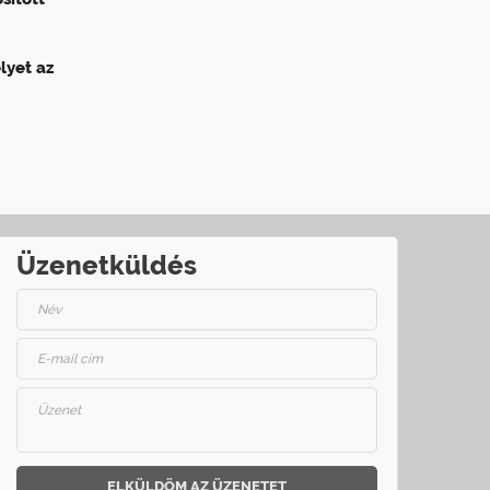
lyet az
Üzenetküldés
ELKÜLDÖM AZ ÜZENETET