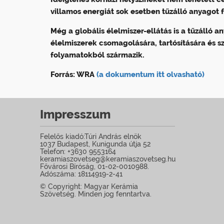
villamos energiát sok esetben tűzálló anyagot f
Még a globális élelmiszer-ellátás is a tűzálló 
élelmiszerek csomagolására, tartósítására és sz
folyamatokból származik.
Forrás: WRA
(a dokumentum itt olvasható)
Impresszum
Felelős kiadó:Túri András elnök
1037 Budapest, Kunigunda útja 52
Telefon: +3630 9553164
keramiaszovetseg@keramiaszovetseg.hu
Fővárosi Bíróság, 01-02-0010988.
Adószáma: 18114919-2-41
© Copyright: Magyar Kerámia
Szövetség. Minden jog fenntartva.